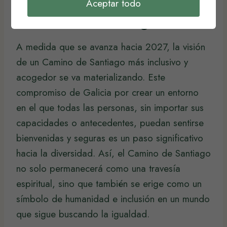
Un Futuro Inclusivo para el
Aceptar todo
Camino de Santiago
A medida que se avanza hacia 2027, la visión
de un Camino de Santiago más inclusivo y
acogedor se va materializando. Este
compromiso de Galicia por crear un entorno
en el que todas las personas, sin importar sus
capacidades o antecedentes, puedan sentirse
bienvenidas y seguras es un paso significativo
hacia la diversidad. Así, el Camino de Santiago
no solo permanecerá como una travesía
espiritual, sino que también se erige como un
símbolo de humanidad e inclusión en un mundo
que sigue buscando la igualdad.