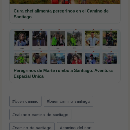
Cura chef alimenta peregrinos en el Camino de
Santiago
Peregrinos de Marte rumbo a Santiago: Aventura
Espacial Única
Etiquetas
#
buen camino
#
buen camino santiago
de
la
#
calzado camino de santiago
entrada:
#
camino de santiago
#
camino del nort