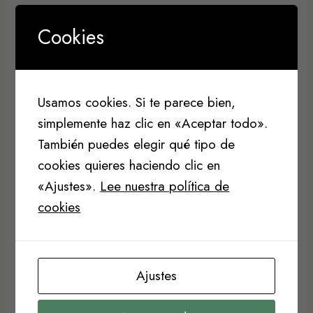
con los visitantes.
Cookies
Iniciativas Comunitarias
La comunidad también tendrá un papel activo
Usamos cookies. Si te parece bien,
en esta transformación. Se están organizando
simplemente haz clic en «Aceptar todo».
iniciativas participativas, donde los residentes
También puedes elegir qué tipo de
de las áreas próximas al Camino puedan
cookies quieres haciendo clic en
colaborar en su preservación y mejora. Estas
«Ajustes».
Lee nuestra política de
acciones no solo aseguran la sostenibilidad del
cookies
proyecto, sino que también fortalecen el
espíritu comunitario y la identidad cultural de
Galicia.
Ajustes