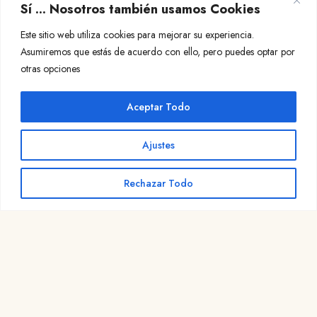
REALES
Sí ... Nosotros también usamos Cookies
Este sitio web utiliza cookies para mejorar su experiencia.
Asumiremos que estás de acuerdo con ello, pero puedes optar por
otras opciones
Aceptar Todo
Ajustes
Rechazar Todo
BuenCaminoSantiago.com
Tu guía definitiva del Camino de Santiago
Etapas, mapas, perfiles, el tiempo y albergues, con un