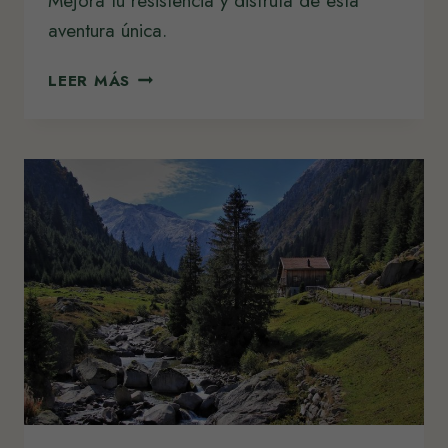
Mejora tu resistencia y disfruta de esta
aventura única.
ESTADO
LEER MÁS
FÍSICO
RECOMENDADO
PARA
EL
CAMINO
DE
SANTIAGO