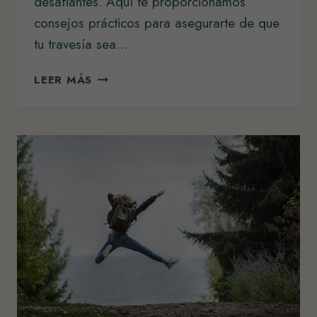
desafiantes. Aquí te proporcionamos
consejos prácticos para asegurarte de que
tu travesía sea…
CONSEJOS
LEER MÁS
PARA
EL
CAMINO
DE
SANTIAGO
EN
OLA
DE
CALOR