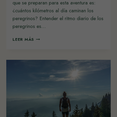
que se preparan para esta aventura es:
¿cuántos kilómetros al día caminan los
peregrinos? Entender el ritmo diario de los
peregrinos es…
CUÁNTOS
LEER MÁS
KILÓMETROS
AL
DÍA
CAMINAN
LOS
PEREGRINOS:
RITMO
REAL
Y
RECOMENDACIONES