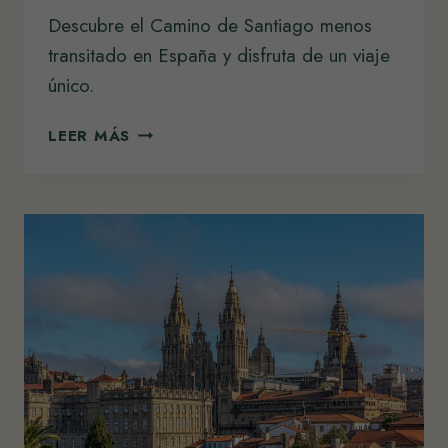
Descubre el Camino de Santiago menos
transitado en España y disfruta de un viaje
único.
DESCUBRE
LEER MÁS
EL
CAMINO
DE
SANTIAGO
MENOS
TRANSITADO:
RUTAS
ALTERNATIVAS
PARA
UNA
PEREGRINACIÓN
ÚNICA