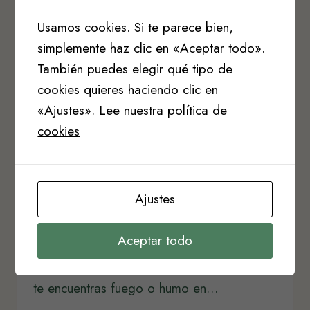
paso a paso (guía 100%
Usamos cookies. Si te parece bien,
simplemente haz clic en «Aceptar todo».
práctica)
También puedes elegir qué tipo de
cookies quieres haciendo clic en
Por
Carmen Ruiz
agosto 18, 2025
«Ajustes».
Lee nuestra política de
Actualización (hoy): La situación de los
cookies
incendios Camino de Santiago cambia
minuto a minuto. Antes de salir, revisa la
DGT (carreteras afectadas), INFORCYL
Ajustes
(focos en Castilla y León) y los partes de la
Xunta de Galicia. DGT (tráfico/cortes)
Aceptar todo
INFORCYL (incendios CyL) Xunta (notas
oficiales) Incendios Camino de Santiago: si
te encuentras fuego o humo en…