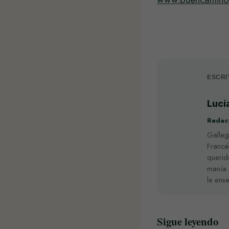
ESCRI
Lucí
Redact
Galle
Francé
querid
manía 
le ens
Sigue leyendo