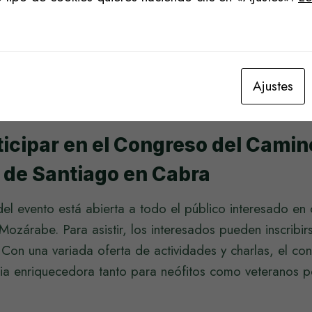
nfoca no solo en el camino en sí, sino también en las 
stienen. Se discutirán estrategias para que los pueblos a
en del turismo que genera el Camino Mozárabe. Se dest
en preservar su cultura y tradiciones mientras acogen 
Ajustes
eciden embarcarse en esta aventura cada año.
icipar en el Congreso del Camin
de Santiago en Cabra
del evento está abierta a todo el público interesado e
ozárabe. Para asistir, los interesados pueden inscribirs
. Con una variada oferta de actividades y charlas, el c
cia enriquecedora tanto para neófitos como veteranos p