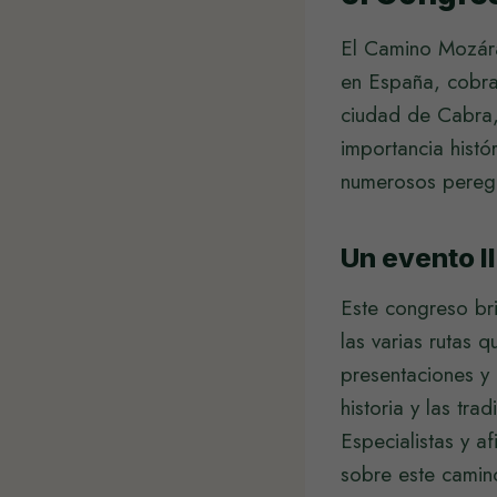
El Camino Mozára
en España, cobra
ciudad de Cabra, 
importancia histór
numerosos peregri
Un evento ll
Este congreso br
las varias rutas 
presentaciones y 
historia y las t
Especialistas y a
sobre este camino