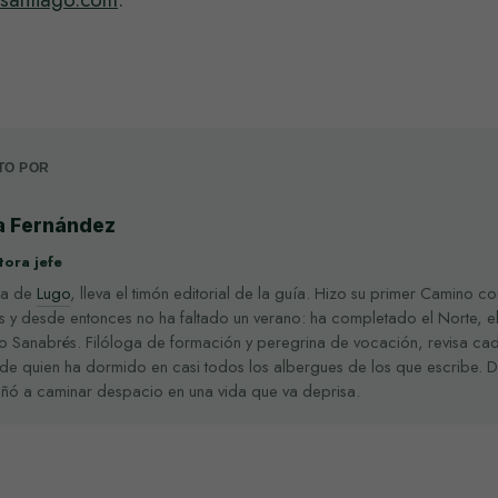
TO POR
a Fernández
ora jefe
ga de
Lugo
, lleva el timón editorial de la guía. Hizo su primer Camino c
s y desde entonces no ha faltado un verano: ha completado el Norte, el 
o Sanabrés. Filóloga de formación y peregrina de vocación, revisa ca
de quien ha dormido en casi todos los albergues de los que escribe. 
eñó a caminar despacio en una vida que va deprisa.