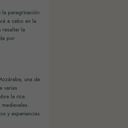
 la peregrinación
ará a cabo en la
resaltar la
ida por
 Mozárabe, una de
e varias
bre la rica
s medievales.
tos y experiencias