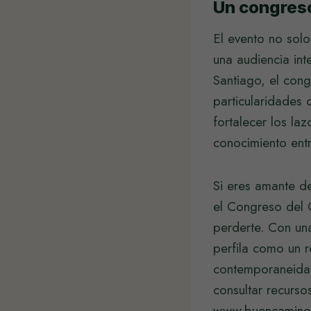
Un congreso
El evento no solo
una audiencia int
Santiago, el cong
particularidades
fortalecer los la
conocimiento entr
Si eres amante de
el Congreso del 
perderte. Con una
perfila como un r
contemporaneidad.
consultar recurs
www.buencamino