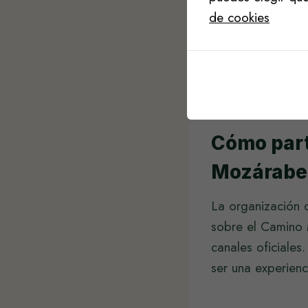
El congreso se e
de cookies
locales que lo so
ruta se benefici
comunidades pued
visitantes que d
Cómo part
Mozárabe 
La organización 
sobre el Camino M
canales oficiales
ser una experien