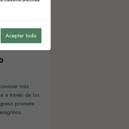
comunidades
 lo largo de la
acará cómo estas
a los miles de
Aceptar todo
o
n conocer más
e a través de los
ongreso promete
eregrinos.