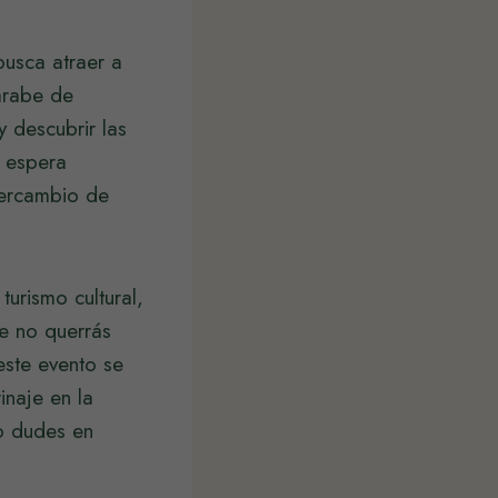
busca atraer a
árabe de
y descubrir las
e espera
ntercambio de
turismo cultural,
e no querrás
este evento se
inaje en la
no dudes en