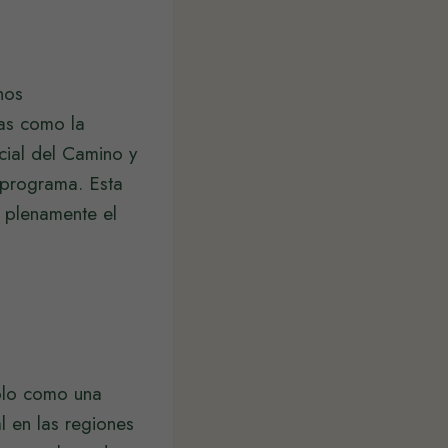
nos
as como la
ocial del Camino y
l programa. Esta
 plenamente el
olo como una
al en las regiones