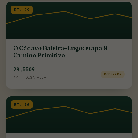
ET. 09
O Cádavo Baleira–Lugo: etapa 9 |
Camino Primitivo
29,5
509
MODERADA
KM
DESNIVEL+
ET. 10