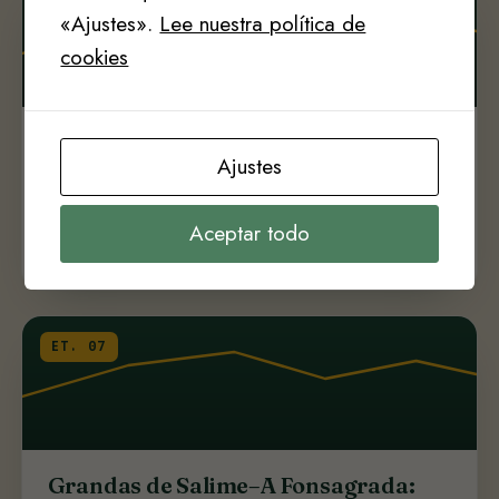
ET. 06
«Ajustes».
Lee nuestra política de
cookies
Berducedo–Grandas de Salime: etapa
Ajustes
6 | Camino Primitivo
20,4
985
Aceptar todo
MODERADA
KM
DESNIVEL+
ET. 07
Grandas de Salime–A Fonsagrada: