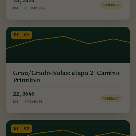
25,2
425
MODERADA
KM
DESNIVEL+
ET. 02
Grau/Grado–Salas: etapa 2 | Camino
Primitivo
22,3
646
MODERADA
KM
DESNIVEL+
ET. 03