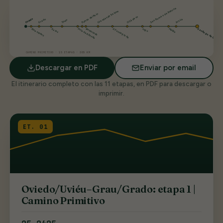
San Romao da Retorta
Grandas de Salime
Puerto del Palo
O Cádavo
Oviedo
Grado
Arzúa
Tineo
Escamplero
Salas
Pola de Allande
Berducedo
A Fonsagrada
Lugo
Melide
Santiago de Compost
CAMINO PRIMITIVO · 15 ETAPAS · 305 KM
Descargar en PDF
Enviar por email
El itinerario completo con las 11 etapas, en PDF para descargar o
imprimir.
ET. 01
Oviedo/Uviéu–Grau/Grado: etapa 1 |
Camino Primitivo