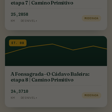
etapa 7 | Camino Primitivo
25,2
858
MODERADA
KM
DESNIVEL+
ET. 08
A Fonsagrada–O Cádavo Baleira:
etapa 8 | Camino Primitivo
24,3
710
MODERADA
KM
DESNIVEL+