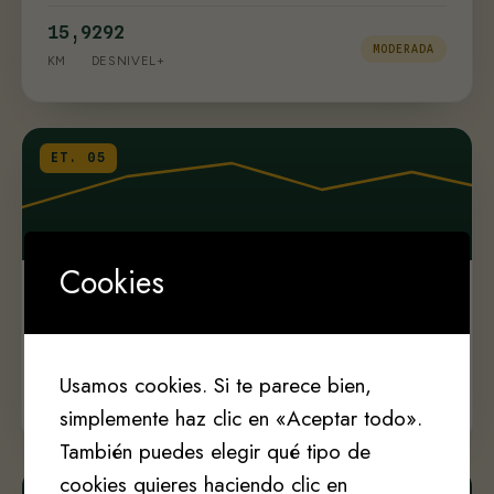
15,9
292
MODERADA
KM
DESNIVEL+
ET. 05
Cookies
Etapa 5A: Borres–Berducedo · por
Hospitales
24,1
963
Usamos cookies. Si te parece bien,
MODERADA
KM
DESNIVEL+
simplemente haz clic en «Aceptar todo».
También puedes elegir qué tipo de
cookies quieres haciendo clic en