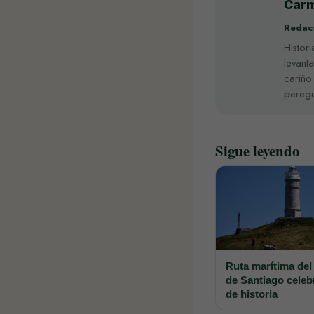
Carm
Redact
Histor
levant
cariño
peregr
Sigue leyendo
Ruta marítima de
de Santiago celeb
de historia