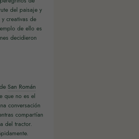
 peregrinos de
ute del paisaje y
 y creativas de
jemplo de ello es
nes decidieron
 de
San Román
e que no es el
una conversación
entras compartían
 del tractor.
ápidamente.