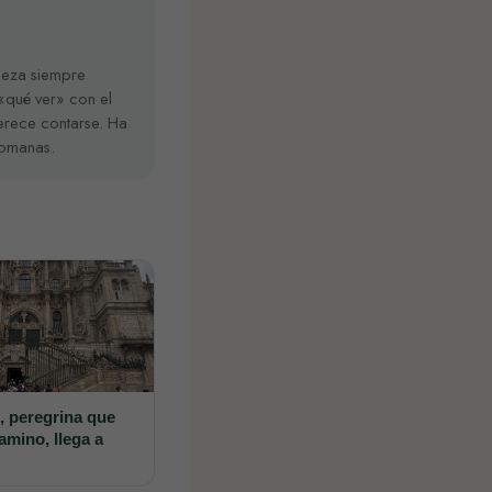
beza siempre
«qué ver» con el
erece contarse. Ha
 romanas.
s, peregrina que
amino, llega a