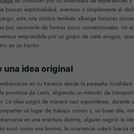
tiago
es conocido por su diversidad de experiencias y
 buscan espiritualidad, aventura o simplemente el disfr
mbargo, esta ruta mística también alberga historias únicas
an por recorrerla de formas poco convencionales. Un e
ventura emprendida por un grupo de siete amigos, quie
ino en un tractor.
de una idea original
embarcaron en su travesía desde la pequeña localidad
la provincia de León, eligiendo un método de transport
tor. La idea surgió de manera casi espontánea, durante 
comparten un lugar de trabajo común y, un buen día, mi
arcarse en una aventura distinta, alguien sugirió la idea
pio sonó como una broma, la ocurrencia cobró fuerza r