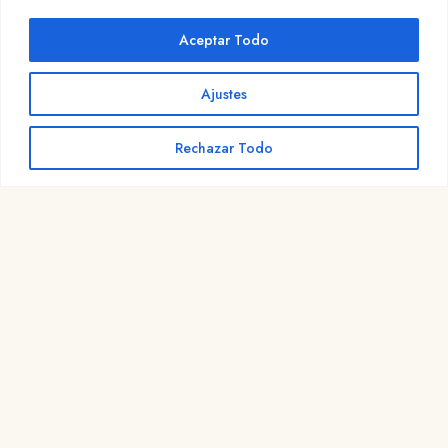
Aceptar Todo
Ajustes
Rechazar Todo
BuenCaminoSantiago.com
Tu guía definitiva del Camino de Santiago
Etapas, mapas, perfiles, el tiempo y albergues, con un
planificador para diseñar tu Camino a tu ritmo.
@buencaminosantiago