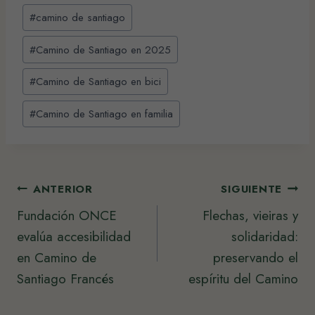
Etiquetas
#
camino de santiago
de
la
#
Camino de Santiago en 2025
entrada:
#
Camino de Santiago en bici
#
Camino de Santiago en familia
Navegación
ANTERIOR
SIGUIENTE
Fundación ONCE
Flechas, vieiras y
de
evalúa accesibilidad
solidaridad:
entradas
en Camino de
preservando el
Santiago Francés
espíritu del Camino