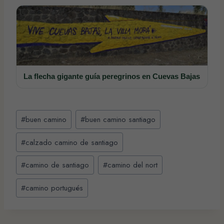
La flecha gigante guía peregrinos en Cuevas Bajas
Etiquetas
#
buen camino
#
buen camino santiago
de
la
#
calzado camino de santiago
entrada:
#
camino de santiago
#
camino del nort
#
camino portugués