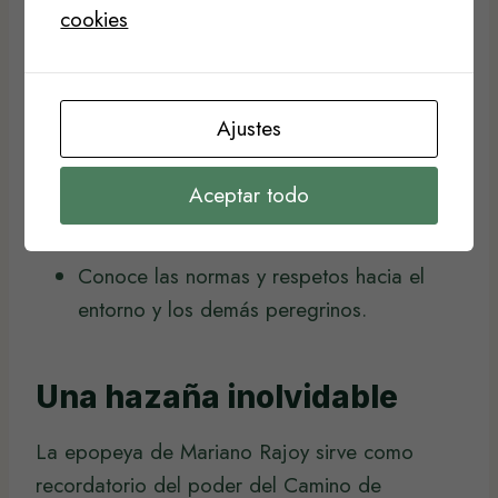
Selecciona la ruta que más se acomode a
cookies
tus intereses y capacidades físicas.
Asegúrate de llevar calzado adecuado y
ropa cómoda.
Ajustes
Investiga sobre los albergues y opciones
de alojamiento.
Aceptar todo
Prepárate para disfrutar de cada paso, no
solo del destino final.
Conoce las normas y respetos hacia el
entorno y los demás peregrinos.
Una hazaña inolvidable
La epopeya de Mariano Rajoy sirve como
recordatorio del poder del Camino de